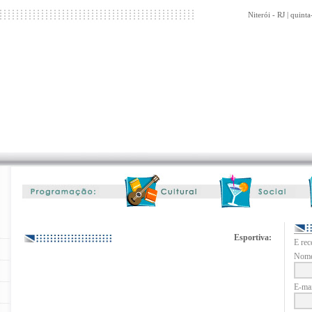
Niterói - RJ | quint
Esportiva:
E rec
Nome
E-mai