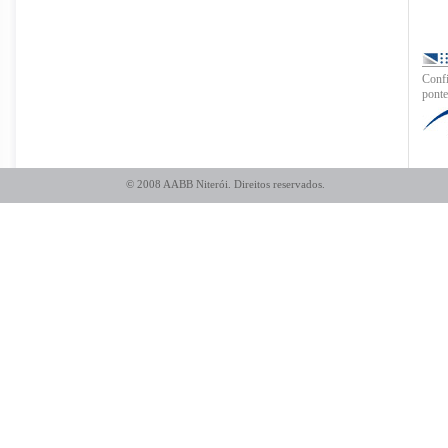
Confi
ponte
© 2008 AABB Niterói. Direitos reservados.